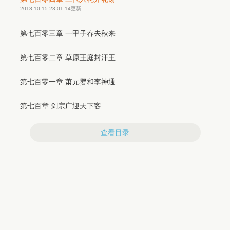
　　大笑一声：“琴瑟琵琶八大王，魑魅魍魉四小鬼，单剑独
2018-10-15 23:01:14更新
战，合手即拿。”
第七百零三章 一甲子春去秋来
第七百零二章 草原王庭封汗王
第七百零一章 萧元婴和李神通
第七百章 剑宗广迎天下客
查看目录