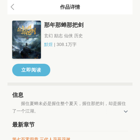
作品详情
那年那蝉那把剑
玄幻 励志 仙侠 历史
默煜
| 308.1万字
立即阅读
信息
　　握住夏蝉未必是握住整个夏天，握住那把剑，却是握住
了一个江湖。
　　持三尺青锋。
最新章节
　　梦一回万人敬仰的剑神，做一回举世无敌的剑仙。
　　斩断掌教真人的宝塔，挑落皇帝陛下的帝冠。
第七百零四章 三代人花开花谢