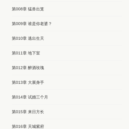
第008章 猛兽出笼
第009章 谁是你老婆？
第010章 逃出生天
第011章 地下室
第012章 醉酒玫瑰
第013章 大展身手
第014章 试婚三个月
第015章 来日方长
第016章 天城紫府