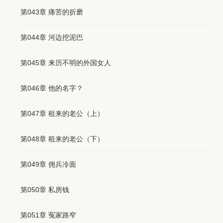
第043章 痛苦的折磨
第044章 河边挖泥巴
第045章 来历不明的外国女人
第046章 他的名字？
第047章 租来的老公（上）
第048章 租来的老公（下）
第049章 佣兵冷面
第050章 私房钱
第051章 冤家路窄