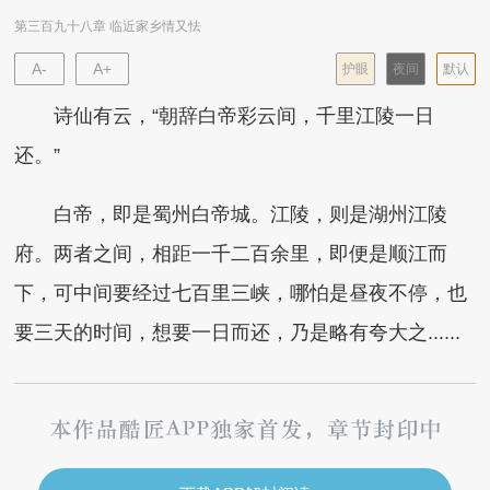
第三百九十八章 临近家乡情又怯
A-
A+
护眼
夜间
默认
诗仙有云，“朝辞白帝彩云间，千里江陵一日
还。”
白帝，即是蜀州白帝城。江陵，则是湖州江陵
府。两者之间，相距一千二百余里，即便是顺江而
下，可中间要经过七百里三峡，哪怕是昼夜不停，也
要三天的时间，想要一日而还，乃是略有夸大之......