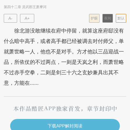
第四十二章 灵武郡王萧摩诃
A-
A+
护眼
夜间
默认
徐北游没敢继续在府中停留，就算这座府邸没有
什么暗中高手，或者高手都已经被调去对付师父，单
就萧世略一人，他也不是对手。方才他以三品迎战一
品，所依仗的不过两点，一则是天岚之利，而萧世略
不过赤手空拳，二则是剑三十六之玄妙兼具出其不
意，方能在......
下载APP解封阅读