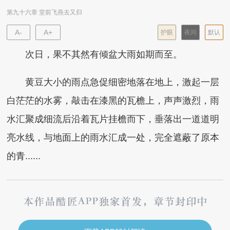
第九十六章 堂前飞燕去又归
A-
A+
护眼
夜间
默认
次日，果不其然有倾盆大雨如期而至。
黄豆大小的雨点急促细密地落在地上，激起一层
白茫茫的水雾，敲击在漆黑的瓦檐上，声声激烈，雨
水汇聚成细流后沿着瓦片挂檐而下，垂落出一道道明
亮水线，与地面上的雨水汇成一处，完全遮蔽了原本
的青......