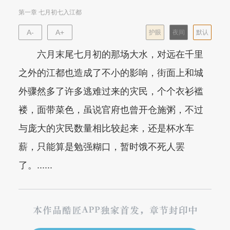
第一章 七月初七入江都
A-
A+
护眼
夜间
默认
六月末尾七月初的那场大水，对远在千里
之外的江都也造成了不小的影响，街面上和城
外骤然多了许多逃难过来的灾民，个个衣衫褴
褛，面带菜色，虽说官府也曾开仓施粥，不过
与庞大的灾民数量相比较起来，还是杯水车
薪，只能算是勉强糊口，暂时饿不死人罢
了。......