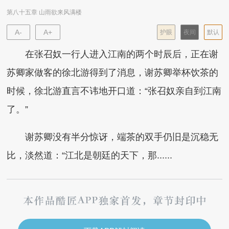
第八十五章 山雨欲来风满楼
A-
A+
护眼
夜间
默认
在张召奴一行人进入江南的两个时辰后，正在谢
苏卿家做客的徐北游得到了消息，谢苏卿举杯饮茶的
时候，徐北游直言不讳地开口道：“张召奴亲自到江南
了。”
谢苏卿没有半分惊讶，端茶的双手仍旧是沉稳无
比，淡然道：“江北是朝廷的天下，那......