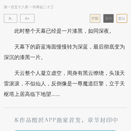
第一百五十八章 一剑再起二十三
A-
A+
护眼
夜间
默认
此时整个天幕已经是一片漆黑，如同深夜。
天幕下的蔚蓝海面慢慢转为深蓝，最后彻底变为
深沉的漆黑一片。
天云整个人凝立虚空，周身有黑云缭绕，头顶天
雷滚滚，不似仙人，反倒像是一尊魔道巨擎，立于天
枢塔上居高临下地望......