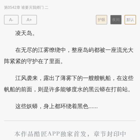
第0542章 谁要灭我师门 二
A-
A+
护眼
夜间
默认
凌天岛。
在无尽的江雾缭绕中，整座岛屿都被一座流光大
阵紧紧的守护在了里面。
江风袭来，露出了薄雾下的一艘艘帆船，在这些
帆船的前面，则是许多能够度水的黑云蟒在打前站。
这些妖蟒，身上都环绕着黑色......