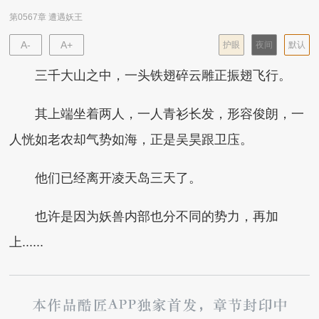
第0567章 遭遇妖王
A-
A+
护眼
夜间
默认
三千大山之中，一头铁翅碎云雕正振翅飞行。
其上端坐着两人，一人青衫长发，形容俊朗，一
人恍如老农却气势如海，正是吴昊跟卫庒。
他们已经离开凌天岛三天了。
也许是因为妖兽内部也分不同的势力，再加
上......