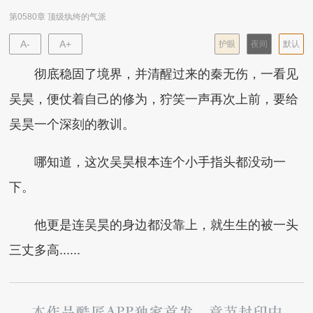
第0580章 顶级纨绔的气派
A-
A+
护眼
夜间
默认
彻底稳固了境界，并清醒过来的秦无伤，一看见
吴昊，便仗着自己的修为，狞笑一声再次上前，要给
吴昊一个深刻的教训。
哪知道，这次吴昊根本连个小手指头都没动一
下。
他更是连吴昊的身边都没靠上，就生生的被一头
三丈多高......