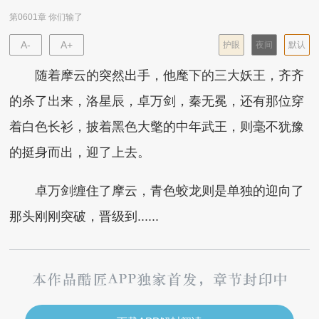
第0601章 你们输了
A-
A+
护眼
夜间
默认
随着摩云的突然出手，他麾下的三大妖王，齐齐
的杀了出来，洛星辰，卓万剑，秦无冕，还有那位穿
着白色长衫，披着黑色大氅的中年武王，则毫不犹豫
的挺身而出，迎了上去。
卓万剑缠住了摩云，青色蛟龙则是单独的迎向了
那头刚刚突破，晋级到......