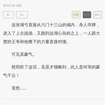
第0652章 强推
A-
A+
护眼
夜间
默认
这张满弓直接从六门十三山的城内，杀人夺牌，
进入了上古战场，又跑到这湖心岛屿之上，一人跟大
楚的王爷和他麾下的力量直接对撞。
可见其豪气。
然而听了这话，吴昊才领略到，此人是何等的豪
气干云！
竟然......