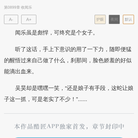
第0899章 收闻乐
A-
A+
护眼
夜间
默认
闻乐虽是彪悍，可终究是个女子。
听了这话，手上下意识的用了一下力，随即便猛
的醒悟过来自己做了什么，刹那间，脸色娇羞的好似
能滴出血来。
吴昊却是嘿嘿一笑，“还是娘子有手段，这蛇让娘
子这一抓，可是老实了不少！”......