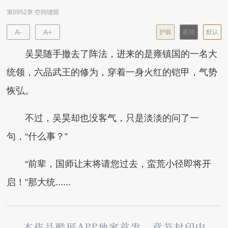
第0952章 空间缝隙
A-
A+
护眼
夜间
默认
吴昊随手撤去了阵法，进来的是雍镇国的一名大
统领，六品武王的修为，穿着一身火红的铠甲，气势
恢弘。
不过，吴昊却也没客气，只是淡淡的问了一
句，“什么事？”
“前辈，国师让末将请您过去，蛮荒小径即将开
启！”那大统......