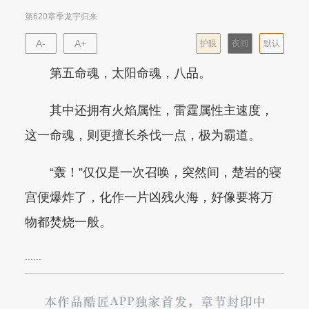
第620章季龙宇归来
A-
A+
护眼
夜间
默认
第五命魂，太阳命魂，八品。
其中还拥有火焰属性，雷霆属性主速度，
这一命魂，则更擅长杀伐一点，极为霸道。
“轰！”仅仅是一次召唤，突然间，楚岩的寝
宫便爆炸了，化作一片凶残火海，好像要将万
物都焚烧一般。
......