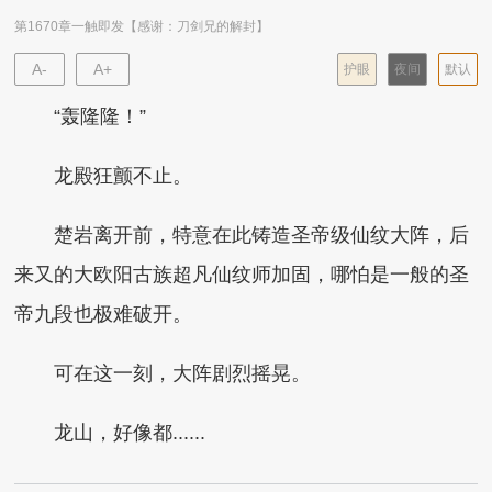
第1670章一触即发【感谢：刀剑兄的解封】
A-
A+
护眼
夜间
默认
“轰隆隆！”
龙殿狂颤不止。
楚岩离开前，特意在此铸造圣帝级仙纹大阵，后
来又的大欧阳古族超凡仙纹师加固，哪怕是一般的圣
帝九段也极难破开。
可在这一刻，大阵剧烈摇晃。
龙山，好像都......