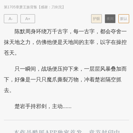
第1705章萧王族背叛【感谢：刀剑兄】
A-
A+
护眼
夜间
默认
陈默周身环绕万千古字，每一古字，都会夺舍一
抹天地之力，仿佛他便是天地间的主宰，以字在操控
苍天。
只一瞬间，战场便压抑下来，一层层风暴叠加而
下，好像是一只只魔爪撕裂万物，冲着楚岩隔空抓
去。
楚岩手持邪剑，主动......