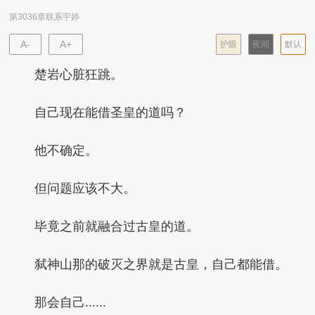
第3036章联系宇婷
A-
A+
护眼
夜间
默认
楚岩心脏狂跳。
自己现在能借圣皇的道吗？
他不确定。
但问题应该不大。
毕竟之前就融合过古皇的道。
弑神山那的破灭之界就是古皇，自己都能借。
那会自己......