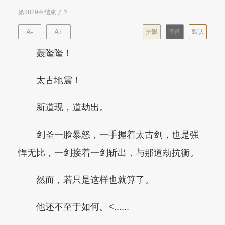
第3829章结束了？
A-
A+
护眼
夜间
默认
轰隆隆！
太古地震！
新道现，道劫出。
剑圣一脸暴怒，一手握着太古剑，也是强
悍无比，一剑接着一剑斩出，与那道劫抗衡。
然而，若只是这样也就算了。
他还不至于如何。<......