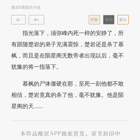
第355章四方讨伐
A-
A+
护眼
夜间
默认
指光落下，须弥峰内死一样的安静了，所
有跟随楚岩的弟子充满震惊，楚岩还是杀了慕
枫，而且是在陨星阁无数帝者出现以后，毫不
犹豫的将一指落下。
慕枫的尸体僵硬在那，至死一刻他都不敢
相信，楚岩竟真的杀了他，毫不犹豫。他是陨
星阁的天......