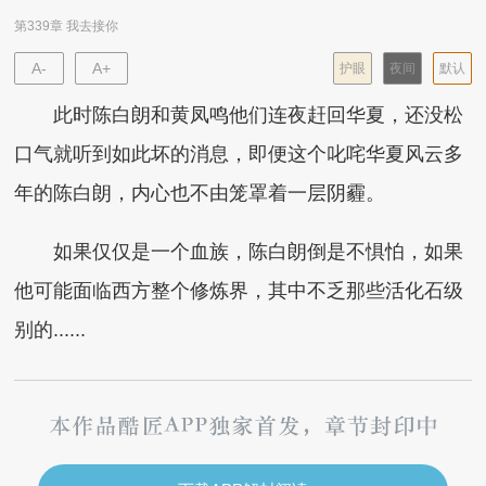
第339章 我去接你
A-
A+
护眼
夜间
默认
此时陈白朗和黄凤鸣他们连夜赶回华夏，还没松
口气就听到如此坏的消息，即便这个叱咤华夏风云多
年的陈白朗，内心也不由笼罩着一层阴霾。
如果仅仅是一个血族，陈白朗倒是不惧怕，如果
他可能面临西方整个修炼界，其中不乏那些活化石级
别的......