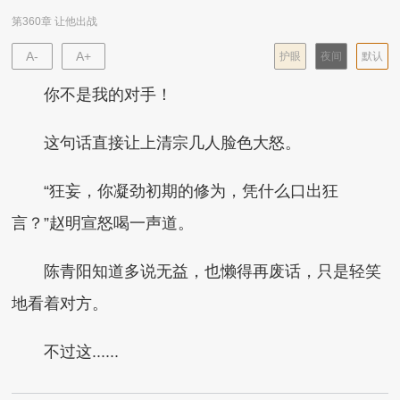
第360章 让他出战
A-
A+
护眼
夜间
默认
你不是我的对手！
这句话直接让上清宗几人脸色大怒。
“狂妄，你凝劲初期的修为，凭什么口出狂
言？”赵明宣怒喝一声道。
陈青阳知道多说无益，也懒得再废话，只是轻笑
地看着对方。
不过这......