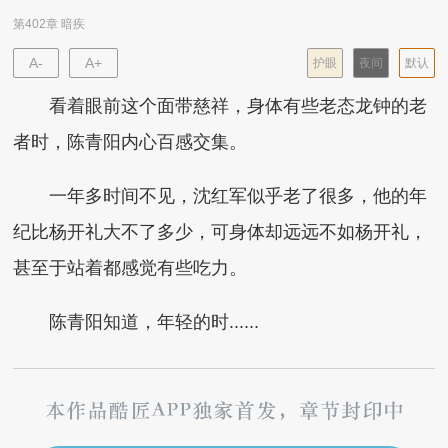
第402章 暗疾
A-
A+
护眼
夜间
默认
看着眼前这个面带慈祥，身体有些老态龙钟的老
者时，陈青阳内心百感交集。
一年多时间不见，沈红军似乎老了很多，他的年
纪比杨开礼大不了多少，可身体却远远不如杨开礼，
甚至于站着都感觉有些吃力。
陈青阳知道，年轻的时......