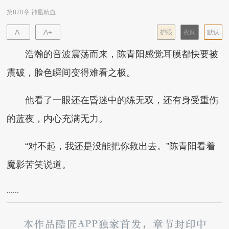
第870章 神凰精血
A-
A+
护眼
夜间
默认
浩瀚的音波震荡而来，陈青阳感觉耳膜都快要被
震破，脸色瞬间变得难看之极。
他看了一眼还在昏迷中的练无双，还有身受重伤
的蓝夜，内心充满无力。
“对不起，我还是没能把你救出去。”陈青阳看着
魔影苦笑说道。
......