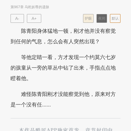
第967章 乌乾妖尊的遗脉
A-
A+
护眼
夜间
默认
陈青阳身体猛地一顿，刚才他并没有察觉
到任何的气息，怎么会有人突然出现？
等他定睛一看，方才发现一个约莫六七岁
的孩童从一旁的草丛中钻了出来，手指点点地
瞪着他。
难怪陈青阳刚才没能察觉到他，原来对方
是一个没有任......