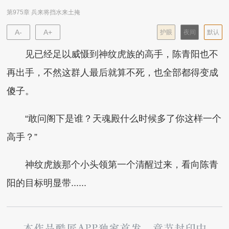
第975章 兵来将挡水来土掩
A-
A+
护眼
夜间
默认
见已经足以威慑到神纹虎族的高手，陈青阳也不
再出手，不然这群人最后就算不死，也全部都得变成
傻子。
“敢问阁下是谁？天魂殿什么时候多了你这样一个
高手？”
神纹虎族那个小头领第一个清醒过来，看向陈青
阳的目标明显带......