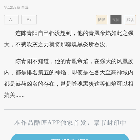
第1258章 自爆
A-
A+
护眼
夜间
默认
连陈青阳自己都没想到，他的青凰帝焰如此之强
大，不费吹灰之力就将那噬魂黑炎所吞没。
陈青阳不知道，他的青凰帝焰，在强大的凤凰族
内，都是排名第五的神焰，即便是在各大至高神域内
都是赫赫凶名的存在，岂是噬魂黑炎这等仙焰可以相
媲美......