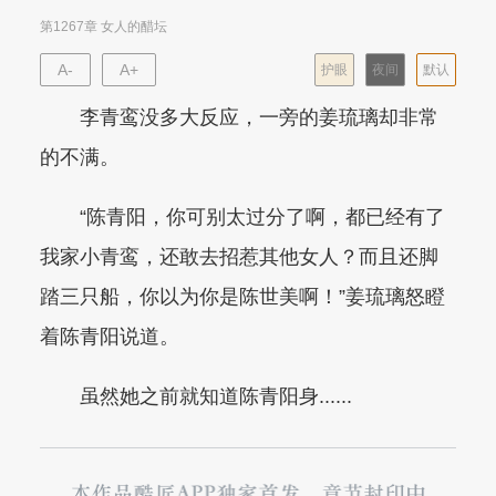
第1267章 女人的醋坛
A-
A+
护眼
夜间
默认
李青鸾没多大反应，一旁的姜琉璃却非常
的不满。
“陈青阳，你可别太过分了啊，都已经有了
我家小青鸾，还敢去招惹其他女人？而且还脚
踏三只船，你以为你是陈世美啊！”姜琉璃怒瞪
着陈青阳说道。
虽然她之前就知道陈青阳身......