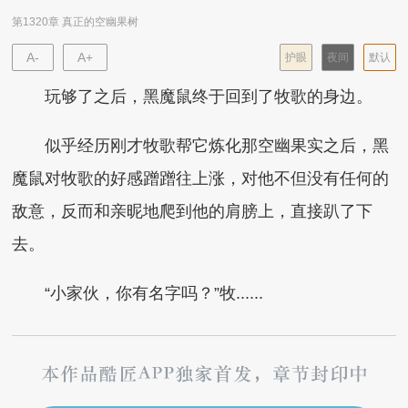
第1320章 真正的空幽果树
A-
A+
护眼
夜间
默认
玩够了之后，黑魔鼠终于回到了牧歌的身边。
似乎经历刚才牧歌帮它炼化那空幽果实之后，黑
魔鼠对牧歌的好感蹭蹭往上涨，对他不但没有任何的
敌意，反而和亲昵地爬到他的肩膀上，直接趴了下
去。
“小家伙，你有名字吗？”牧......