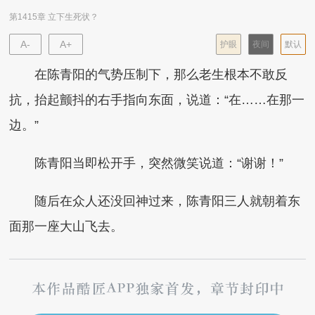
第1415章 立下生死状？
A-
A+
护眼
夜间
默认
在陈青阳的气势压制下，那么老生根本不敢反
抗，抬起颤抖的右手指向东面，说道：“在……在那一
边。”
陈青阳当即松开手，突然微笑说道：“谢谢！”
随后在众人还没回神过来，陈青阳三人就朝着东
面那一座大山飞去。