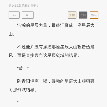
第1419章 院长的弟子？
A-
A+
护眼
夜间
默认
浩瀚的星辰力量，最终汇聚成一座星辰大
山。
不过他并没有操控那座星辰大山攻击伍晨
风，而是直接轰向这星辰剑域的结界。
“破！”
陈青阳轻声一喝，暴动的星辰大山狠狠砸
向那剑域结界。
“......