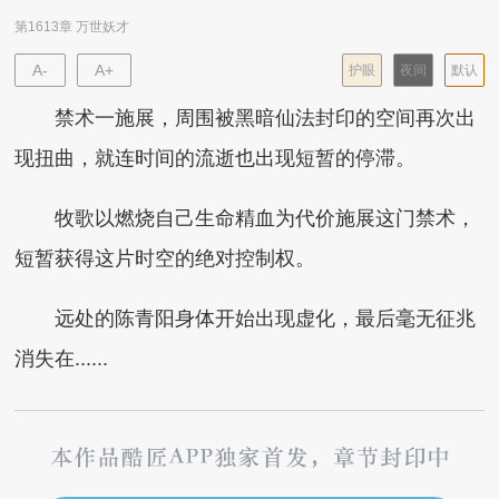
第1613章 万世妖才
A-
A+
护眼
夜间
默认
禁术一施展，周围被黑暗仙法封印的空间再次出
现扭曲，就连时间的流逝也出现短暂的停滞。
牧歌以燃烧自己生命精血为代价施展这门禁术，
短暂获得这片时空的绝对控制权。
远处的陈青阳身体开始出现虚化，最后毫无征兆
消失在......