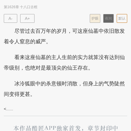
第1626章 十八口古棺
A-
A+
护眼
夜间
默认
尽管过去百万年的岁月，可这座仙墓中依旧散发
着令人窒息的威严。
看来这座仙墓的主人生前的实力就算没有达到仙
帝级别，也绝对是最顶尖的仙王存在。
冰泠狐眼中的杀意顿时消散，但身上的气势陡然
间变得更甚。
<......