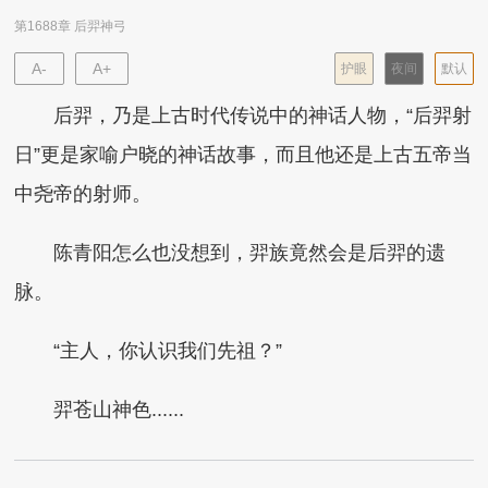
第1688章 后羿神弓
A-
A+
护眼
夜间
默认
后羿，乃是上古时代传说中的神话人物，“后羿射
日”更是家喻户晓的神话故事，而且他还是上古五帝当
中尧帝的射师。
陈青阳怎么也没想到，羿族竟然会是后羿的遗
脉。
“主人，你认识我们先祖？”
羿苍山神色......