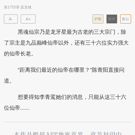
第1755章 蓝龙城
A-
A+
护眼
夜间
默认
黑魂仙宗乃是龙牙星最为古老的三大宗门，除
了宗主是九品巅峰仙帝以外，还有三十六位实力强大
的仙帝长老。
“距离我们最近的仙帝在哪里？”陈青阳直接问
道。
想要得知李青鸾她们的消息，只能从这三十六
位仙帝......