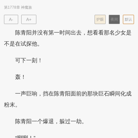
第1778章 神魔族
A-
A+
护眼
夜间
默认
陈青阳并没有第一时间出去，想看看那名少女是
不是在试探他。
可下一刻！
轰！
一声巨响，挡在陈青阳面前的那块巨石瞬间化成
粉末。
陈青阳一个爆退，躲过一劫。