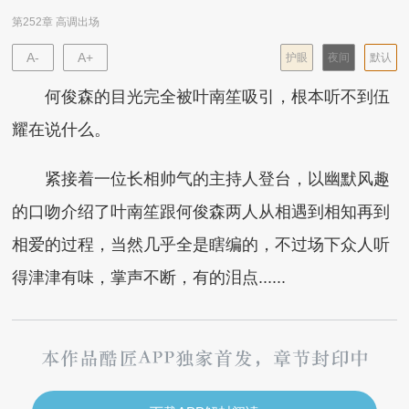
第252章 高调出场
A-
A+
护眼
夜间
默认
何俊森的目光完全被叶南笙吸引，根本听不到伍
耀在说什么。
紧接着一位长相帅气的主持人登台，以幽默风趣
的口吻介绍了叶南笙跟何俊森两人从相遇到相知再到
相爱的过程，当然几乎全是瞎编的，不过场下众人听
得津津有味，掌声不断，有的泪点......