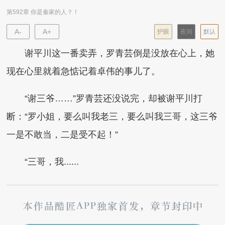
第592章 你是秦家的人？！
A-
A+
护眼
夜间
默认
谢平川这一番卖弄，罗青芸倒是没放在心上，她
现在心里就着急惦记着卓伟的事儿了。
“谢三爷……”罗青芸还没说完，却被谢平川打
断：“罗小姐，要么叫我老三，要么叫我三哥，这三爷
一是不敢当，二是受不起！”
“三哥，我......