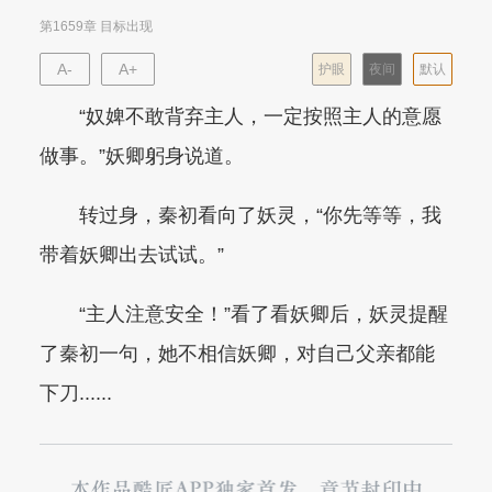
第1659章 目标出现
A-
A+
护眼
夜间
默认
“奴婢不敢背弃主人，一定按照主人的意愿
做事。”妖卿躬身说道。
转过身，秦初看向了妖灵，“你先等等，我
带着妖卿出去试试。”
“主人注意安全！”看了看妖卿后，妖灵提醒
了秦初一句，她不相信妖卿，对自己父亲都能
下刀......