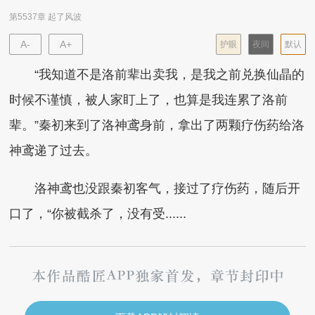
第5537章 起了风波
A-
A+
护眼
夜间
默认
“我知道不是洛前辈出卖我，是我之前兑换仙晶的
时候不谨慎，被人家盯上了，也算是我连累了洛前
辈。”秦初来到了洛神鸢身前，拿出了两颗疗伤药给洛
神鸢递了过去。
洛神鸢也没跟秦初客气，接过了疗伤药，随后开
口了，“你被截杀了，没有受......