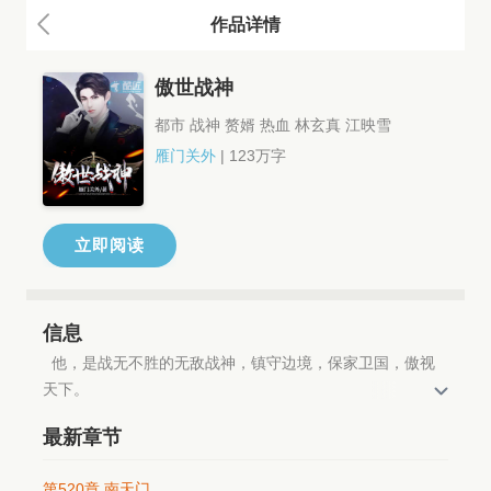
作品详情
傲世战神
都市 战神 赘婿 热血 林玄真 江映雪
雁门关外
| 123万字
立即阅读
信息
  他，是战无不胜的无敌战神，镇守边境，保家卫国，傲视
天下。
  他，是黑暗世界的冷血魔王，豪门财团，诸国君王，闻风
最新章节
丧胆。
  但，他也是受人白眼的上门女婿，是父爱如山的超级奶
第520章 南天门