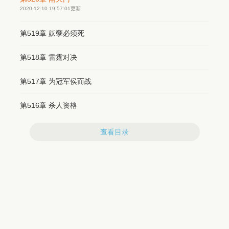
爸。
2020-12-10 19:57:01更新
  为了所爱之人，为了他的两位大小美女，他舍了赫赫功
勋，弃了无数迷妹，放下了杀敌斩将的刀，重回都市，演绎
第519章 妖孽必须死
一段热血沸腾，荡气回肠的传奇！
第518章 雷霆对决
第517章 为冠军侯而战
第516章 杀人资格
查看目录