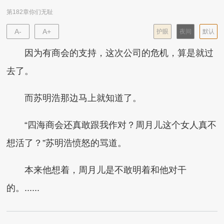
第182章你们无耻
A-
A+
护眼
夜间
默认
因为有商会的支持，这次公司的危机，算是就过
去了。
而苏明浩那边马上就知道了。
“四海商会还真敢跟我作对？周月儿这个女人真不
想活了？”苏明浩愤怒的骂道。
本来他想着，周月儿是不敢明着和他对干
的。......