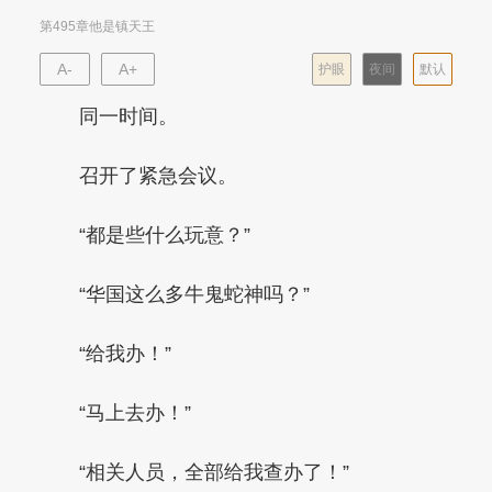
第495章他是镇天王
A-
A+
护眼
夜间
默认
同一时间。
召开了紧急会议。
“都是些什么玩意？”
“华国这么多牛鬼蛇神吗？”
“给我办！”
“马上去办！”
“相关人员，全部给我查办了！”