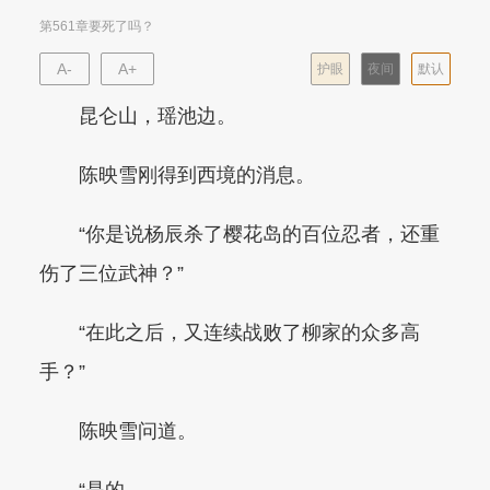
第561章要死了吗？
A-
A+
护眼
夜间
默认
昆仑山，瑶池边。
陈映雪刚得到西境的消息。
“你是说杨辰杀了樱花岛的百位忍者，还重
伤了三位武神？”
“在此之后，又连续战败了柳家的众多高
手？”
陈映雪问道。