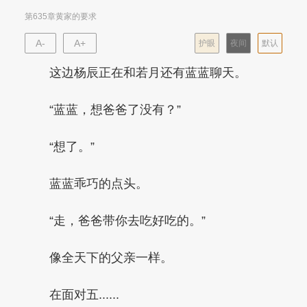
第635章黄家的要求
A-
A+
护眼
夜间
默认
这边杨辰正在和若月还有蓝蓝聊天。
“蓝蓝，想爸爸了没有？”
“想了。”
蓝蓝乖巧的点头。
“走，爸爸带你去吃好吃的。”
像全天下的父亲一样。
在面对五......