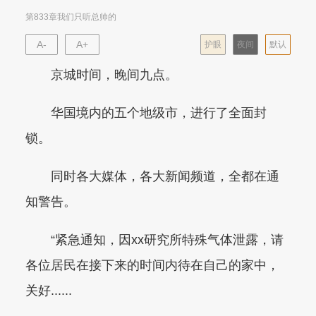
第833章我们只听总帅的
A-
A+
护眼
夜间
默认
京城时间，晚间九点。
华国境内的五个地级市，进行了全面封
锁。
同时各大媒体，各大新闻频道，全都在通
知警告。
“紧急通知，因xx研究所特殊气体泄露，请
各位居民在接下来的时间内待在自己的家中，
关好......