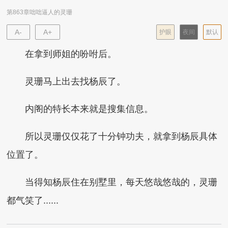
第863章咄咄逼人的灵珊
A-
A+
护眼
夜间
默认
在拿到师姐的吩咐后。
灵珊马上出去找杨辰了。
内阁的特长本来就是搜集信息。
所以灵珊仅仅花了十分钟功夫，就拿到杨辰具体
位置了。
当得知杨辰住在别墅里，每天悠哉悠哉的，灵珊
都气笑了......