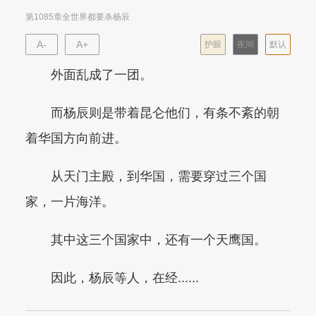
第1085章全世界都要杀杨辰
A-
A+
护眼
夜间
默认
外面乱成了一团。
而杨辰则是带着昆仑他们，有条不紊的朝
着华国方向前进。
从天门主殿，到华国，需要穿过三个国
家，一片海洋。
其中这三个国家中，还有一个天鹰国。
因此，杨辰等人，在经......