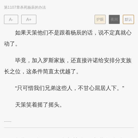
第1107章杀死杨辰的办法
A-
A+
护眼
夜间
默认
如果天策他们不是跟着杨辰的话，说不定真就心
动了。
毕竟，加入罗斯家族，还直接许诺给安排分支族
长之位，这条件简直太优越了。
“只可惜我们兄弟这些人，不甘心屈居人下。”
天策笑着摇了摇头。
......